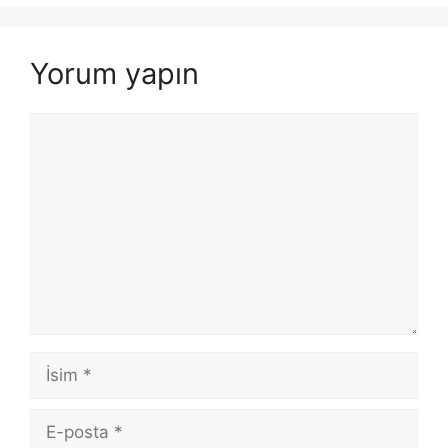
Yorum yapın
Yorum
İsim
E-
posta