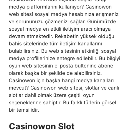
medya platformlarını kullanıyor? Casinowon
web sitesi sosyal medya hesabınıza erişmenizi
ve sorununuzu çözmenizi sağlar. Günümüzde
sosyal medya en etkili iletişim aracı olmaya
devam etmektedir. Rekabetin yüksek olduğu
bahis sitelerinde tüm iletişim kanallarını
bulabilirsiniz. Bu web sitesinin etkinliği sosyal
medya profillerinize entegre edilebilir. Bu bilgiyi
oyun web sitesinin e-posta bültenine abone
olarak başka bir şekilde de alabilirsiniz.
Casinowon için başka hangi medya kanalları
mevcut? Casinowon web sitesi, slotlar ve canlı
slotlar dahil olmak üzere çeşitli oyun
seçeneklerine sahiptir. Bu farklı türlerin görsel
bir temsilidir.
Casinowon Slot