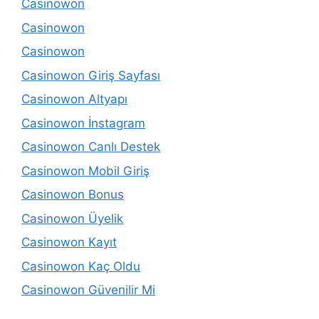
Casinowon
Casinowon
Casinowon
Casinowon Giriş Sayfası
Casinowon Altyapı
Casinowon İnstagram
Casinowon Canlı Destek
Casinowon Mobil Giriş
Casinowon Bonus
Casinowon Üyelik
Casinowon Kayıt
Casinowon Kaç Oldu
Casinowon Güvenilir Mi