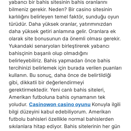
yabancı bir bahis sitesinin bahis oranlarını
bilmeniz gerekir. Neden? Bir casino sitesinin
karlılığını belirleyen temel faktör, sunduğu oyun
türüdür. Daha yüksek oranlar, yatırımınızdan
daha yüksek getiri anlamına gelir. Oranlara ek
olarak site bonusunun da önemli olması gerekir.
Yukarıdaki senaryoları birleştirerek yabancı
bahisçinin başarılı olup olmadığını
belirleyebiliriz. Bahis yapmadan önce bahis
tercihinizi belirlemek için burada verilen puanları
kullanın. Bu sonuç, daha önce de belirtildiği
gibi, dikkatli bir değerlendirmeyi
gerektirmektedir. Yeni canlı bahis siteleri,
Amerikan futboluna bahis oynamanın tek
yoludur.
Casinowon casino oyunu
Konuyla ilgili
bilgi düzeyini kabul edebiliyorum. Amerikan
futbolu bahisleri özellikle normal bahislerden
sıkılanlara hitap ediyor. Bahis sitelerinin her gün