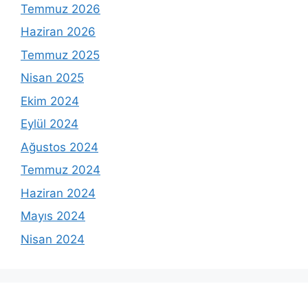
Temmuz 2026
Haziran 2026
Temmuz 2025
Nisan 2025
Ekim 2024
Eylül 2024
Ağustos 2024
Temmuz 2024
Haziran 2024
Mayıs 2024
Nisan 2024