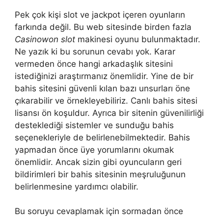
Pek çok kişi slot ve jackpot içeren oyunların
farkında değil. Bu web sitesinde birden fazla
Casinowon slot
makinesi oyunu bulunmaktadır.
Ne yazık ki bu sorunun cevabı yok. Karar
vermeden önce hangi arkadaşlık sitesini
istediğinizi araştırmanız önemlidir. Yine de bir
bahis sitesini güvenli kılan bazı unsurları öne
çıkarabilir ve örnekleyebiliriz. Canlı bahis sitesi
lisansı ön koşuldur. Ayrıca bir sitenin güvenilirliği
desteklediği sistemler ve sunduğu bahis
seçenekleriyle de belirlenebilmektedir. Bahis
yapmadan önce üye yorumlarını okumak
önemlidir. Ancak sizin gibi oyuncuların geri
bildirimleri bir bahis sitesinin meşruluğunun
belirlenmesine yardımcı olabilir.
Bu soruyu cevaplamak için sormadan önce