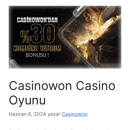
Casinowon Casino
Oyunu
Haziran 6, 2024
yazar
Casinowon