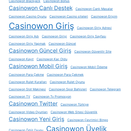
Casinowon Blackjack
Casinowon Bonus
Casinowon Canlı Destek
Casinowon Canlı Masalar
Casinowon Casino Oyunu
Casinowon Casino siteleri
Casinowon Erişim
Casinowon Giriş
Casinowon Giriş Adresi
Casinowon Giriş Adı
Casinowon Girişi
Casinowon Giriş Sayfası
Casinowon Giriş Yapmak
Casinowon Güncel
Casinowon Güncel Giriş
Casinowon Güvenilir Site
Casinowon Kayıt
Casinowon Kaç Oldu
Casinowon Mobil Giriş
Casinowon Mobil Ödeme
Casinowon Para Çekme
Casinowon Para Çekmek
Casinowon Rulet Kuralları
Casinowon Rulet Oyunu
Casinowon Slot Makinesi
Casinowon Spor Bahisleri
Casinowon Telegram
Casinowon TV
Casinowon Tv Promosyon
Casinowon Twitter
Casinowon Türkiye
Casinowon Video Oyunları
Casinowon Web Sitesi Güvenlik
Casinowon Yeni Giriş
Casinowon Çevrimiçi Bingo
Casinowon Üyelik
Casinowon Ödül Oyunu