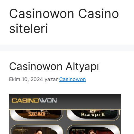
Casinowon Casino
siteleri
Casinowon Altyapı
Ekim 10, 2024
yazar
Casinowon