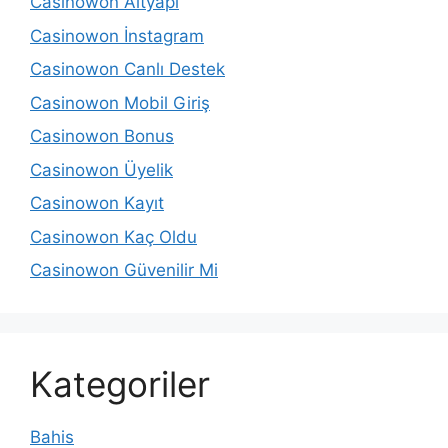
Casinowon Altyapı
Casinowon İnstagram
Casinowon Canlı Destek
Casinowon Mobil Giriş
Casinowon Bonus
Casinowon Üyelik
Casinowon Kayıt
Casinowon Kaç Oldu
Casinowon Güvenilir Mi
Kategoriler
Bahis