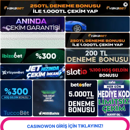
×
CASINOWON GİRİŞ İÇİN TIKLAYINIZ!