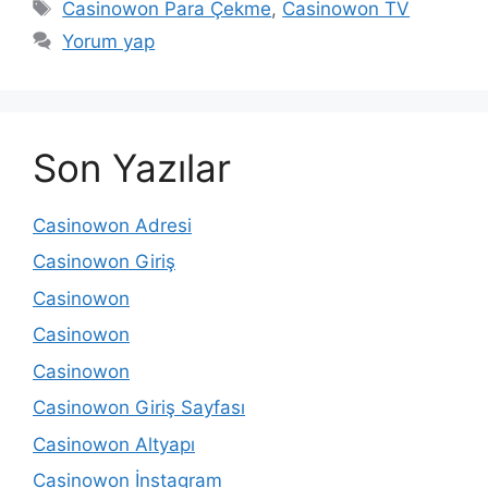
Etiketler
Casinowon Para Çekme
,
Casinowon TV
Yorum yap
Son Yazılar
Casinowon Adresi
Casinowon Giriş
Casinowon
Casinowon
Casinowon
Casinowon Giriş Sayfası
Casinowon Altyapı
Casinowon İnstagram