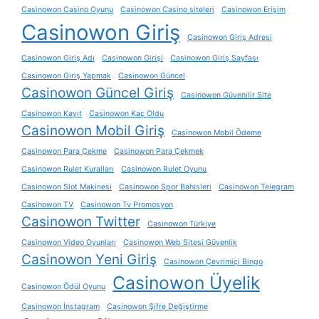
Casinowon Casino Oyunu
Casinowon Casino siteleri
Casinowon Erişim
Casinowon Giriş
Casinowon Giriş Adresi
Casinowon Giriş Adı
Casinowon Girişi
Casinowon Giriş Sayfası
Casinowon Giriş Yapmak
Casinowon Güncel
Casinowon Güncel Giriş
Casinowon Güvenilir Site
Casinowon Kayıt
Casinowon Kaç Oldu
Casinowon Mobil Giriş
Casinowon Mobil Ödeme
Casinowon Para Çekme
Casinowon Para Çekmek
Casinowon Rulet Kuralları
Casinowon Rulet Oyunu
Casinowon Slot Makinesi
Casinowon Spor Bahisleri
Casinowon Telegram
Casinowon TV
Casinowon Tv Promosyon
Casinowon Twitter
Casinowon Türkiye
Casinowon Video Oyunları
Casinowon Web Sitesi Güvenlik
Casinowon Yeni Giriş
Casinowon Çevrimiçi Bingo
Casinowon Üyelik
Casinowon Ödül Oyunu
Casinowon İnstagram
Casinowon Şifre Değiştirme