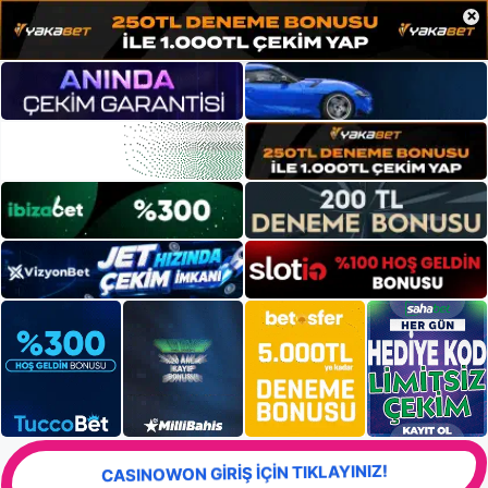
×
CASINOWON GİRİŞ İÇİN TIKLAYINIZ!