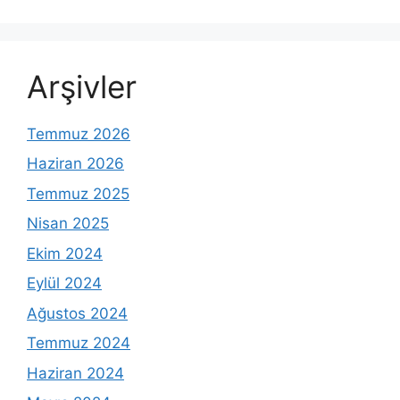
Arşivler
Temmuz 2026
Haziran 2026
Temmuz 2025
Nisan 2025
Ekim 2024
Eylül 2024
Ağustos 2024
Temmuz 2024
Haziran 2024