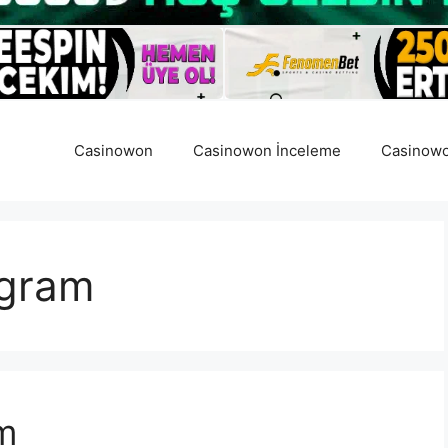
Casinowon
Casinowon İnceleme
Casinowo
agram
m